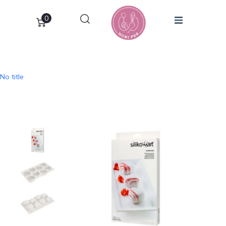
0
No title