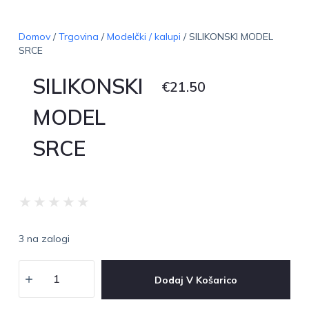
Domov
/
Trgovina
/
Modelčki / kalupi
/ SILIKONSKI MODEL
SRCE
SILIKONSKI
€
21.50
MODEL
SRCE
★
★
★
★
★
3 na zalogi
Dodaj V Košarico