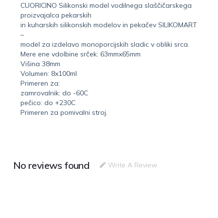
CUORICINO Silikonski model vodilnega slaščičarskega
proizvajalca pekarskih
in kuharskih silikonskih modelov in pekačev SILIKOMART
–
model za izdelavo monoporcijskih sladic v obliki srca.
Mere ene vdolbine srček: 63mmx65mm
Višina 38mm
Volumen: 8x100ml
Primeren za:
zamrovalnik: do -60C
pečico: do +230C
Primeren za pomivalni stroj.
No reviews found
Write A Review