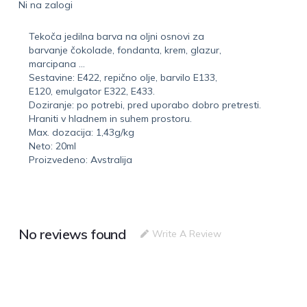
Ni na zalogi
Tekoča jedilna barva na oljni osnovi za
barvanje čokolade, fondanta, krem, glazur,
marcipana …
Sestavine: E422, repično olje, barvilo E133,
E120, emulgator E322, E433.
Doziranje: po potrebi, pred uporabo dobro pretresti.
Hraniti v hladnem in suhem prostoru.
Max. dozacija: 1,43g/kg
Neto: 20ml
Proizvedeno: Avstralija
No reviews found
Write A Review