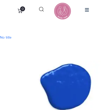
0
No title