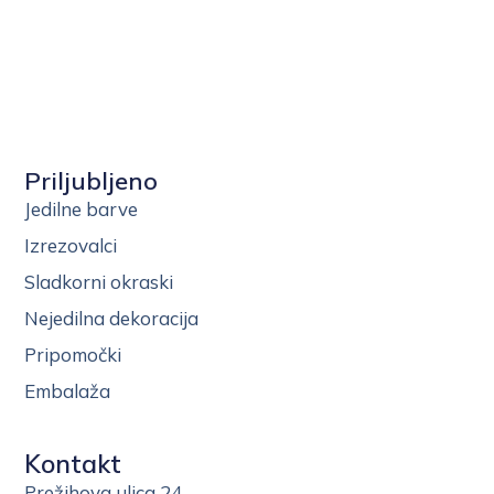
Priljubljeno
Jedilne barve
Izrezovalci
Sladkorni okraski
Nejedilna dekoracija
Pripomočki
Embalaža
Kontakt
Prežihova ulica 24