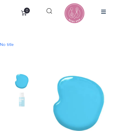
0
No title