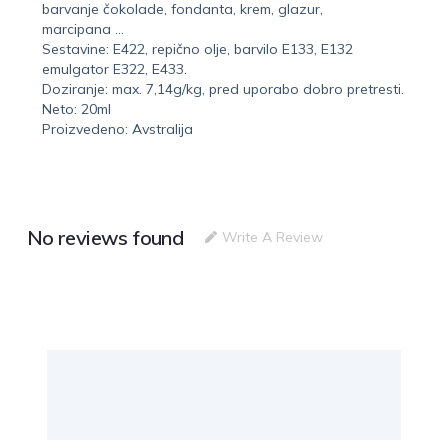
barvanje čokolade, fondanta, krem, glazur,
marcipana …
Sestavine: E422, repično olje, barvilo E133, E132
emulgator E322, E433.
Doziranje: max. 7,14g/kg, pred uporabo dobro pretresti.
Neto: 20ml
Proizvedeno: Avstralija
No reviews found
Write A Review