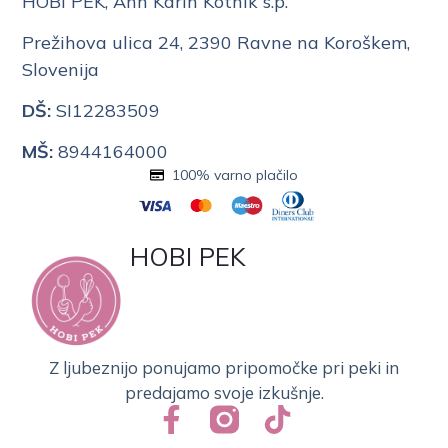
HOBI PEK, Ann Karin Kotnik s.p.
Prežihova ulica 24, 2390 Ravne na Koroškem,
Slovenija
DŠ:
SI12283509
MŠ:
8944164000
100% varno plačilo
HOBI PEK
Z ljubeznijo ponujamo pripomočke pri peki in
predajamo svoje izkušnje.