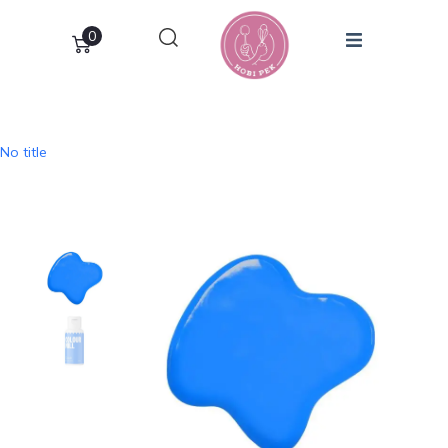
0
No title