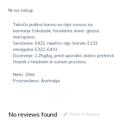
Ni na zalogi
Tekoča jedilna barva na oljni osnovi za
barvanje čokolade, fondanta, krem, glazur,
marcipana …
Sestavine: E422, repično olje, barvilo E133
emulgator E322, E433.
Doziranje: 1,25g/kg, pred uporabo dobro pretresti.
Hraniti v hladnem in suhem prostoru.
Neto: 20ml
Proizvedeno: Avstralija
No reviews found
Write A Review