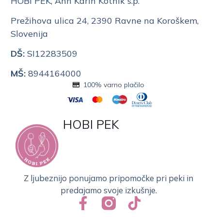
HOBI PEK, Ann Karin Kotnik s.p.
Prežihova ulica 24, 2390 Ravne na Koroškem,
Slovenija
DŠ:
SI12283509
MŠ:
8944164000
100% varno plačilo
HOBI PEK
Z ljubeznijo ponujamo pripomočke pri peki in
predajamo svoje izkušnje.