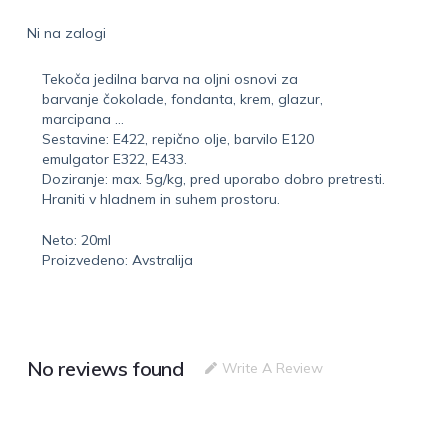
Ni na zalogi
Tekoča jedilna barva na oljni osnovi za
barvanje čokolade, fondanta, krem, glazur,
marcipana …
Sestavine: E422, repično olje, barvilo E120
emulgator E322, E433.
Doziranje: max. 5g/kg, pred uporabo dobro pretresti.
Hraniti v hladnem in suhem prostoru.
Neto: 20ml
Proizvedeno: Avstralija
No reviews found
Write A Review