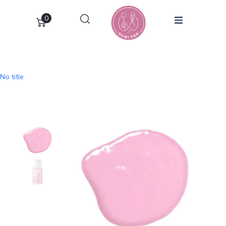
0
No title