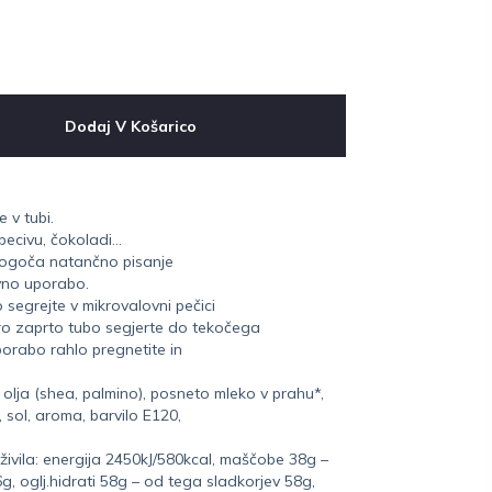
Dodaj V Košarico
 v tubi.
 pecivu, čokoladi…
omogoča natančno pisanje
vno uporabo.
segrejte v mikrovalovni pečici
bro zaprto tubo segjerte do tekočega
porabo rahlo pregnetite in
a olja (shea, palmino), posneto mleko v prahu*,
, sol, aroma, barvilo E120,
živila: energija 2450kJ/580kcal, maščobe 38g –
, oglj.hidrati 58g – od tega sladkorjev 58g,