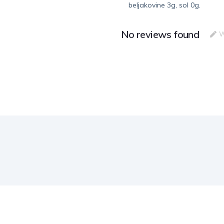
beljakovine 3g, sol 0g.
No reviews found
W