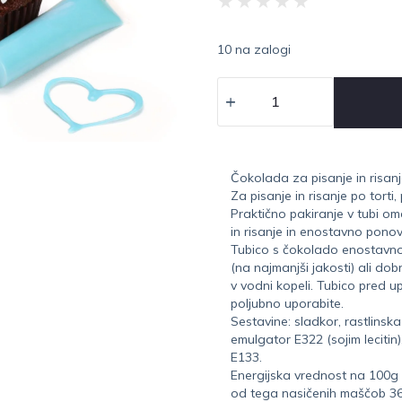
★
★
★
★
★
10 na zalogi
Čokolada za pisanje in risanje
Za pisanje in risanje po torti,
Praktično pakiranje v tubi 
in risanje in enostavno pono
Tubico s čokolado enostavno 
(na najmanjši jakosti) ali do
v vodni kopeli. Tubico pred u
poljubno uporabite.
Sestavine: sladkor, rastlinsk
emulgator E322 (sojim lecitin)
E133.
Energijska vrednost na 100g 
od tega nasičenih maščob 36g