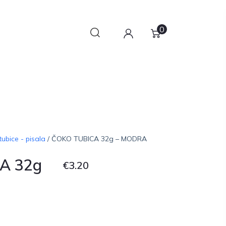
0
ubice - pisala
/ ČOKO TUBICA 32g – MODRA
A 32g
€
3.20