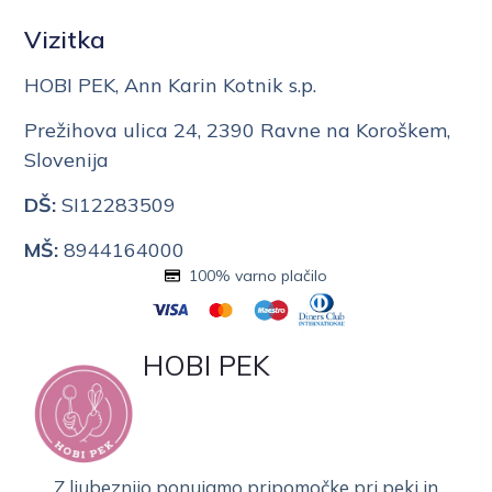
Vizitka
HOBI PEK, Ann Karin Kotnik s.p.
Prežihova ulica 24, 2390 Ravne na Koroškem,
Slovenija
DŠ:
SI12283509
MŠ:
8944164000
100% varno plačilo
HOBI PEK
Z ljubeznijo ponujamo pripomočke pri peki in