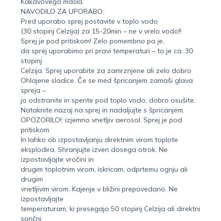
Kakavovega masla.
NAVODILO ZA UPORABO:
Pred uporabo sprej postavite v toplo vodo
(30 stopinj Celzija) za 15-20min – ne v vrelo vodo!!
Sprej je pod pritiskom! Zelo pomembno pa je,
da sprej uporabimo pri pravi temperaturi – to je ca. 30
stopinj
Celzija. Sprej uporabite za zamrznjene ali zelo dobro
Ohlajene sladice. Če se med špricanjem zamaši glava
spreja –
jo odstranite in sperite pod toplo vodo, dobro osušite,
Nataknite nazaj na sprej in nadaljujte s špricanjem.
OPOZORILO!: izjemno vnetljiv aerosol. Sprej je pod
pritiskom
In lahko ob izpostavljanju direktnim virom toplote
eksplodira. Shranjujte izven dosega otrok. Ne
izpostavljajte vročini in
drugim toplotnim virom, iskricam, odprtemu ognju ali
drugim
vnetljivim virom. Kajenje v bližini prepovedano. Ne
izpostavljajte
temperaturam, ki presegajo 50 stopinj Celzija ali direktni
sončni