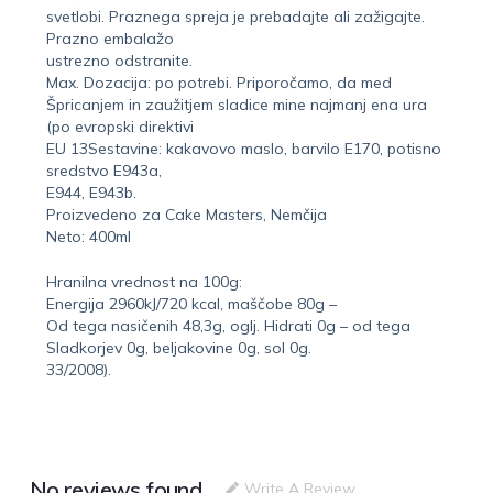
svetlobi. Praznega spreja je prebadajte ali zažigajte.
Prazno embalažo
ustrezno odstranite.
Max. Dozacija: po potrebi. Priporočamo, da med
Špricanjem in zaužitjem sladice mine najmanj ena ura
(po evropski direktivi
EU 13Sestavine: kakavovo maslo, barvilo E170, potisno
sredstvo E943a,
E944, E943b.
Proizvedeno za Cake Masters, Nemčija
Neto: 400ml
Hranilna vrednost na 100g:
Energija 2960kJ/720 kcal, maščobe 80g –
Od tega nasičenih 48,3g, oglj. Hidrati 0g – od tega
Sladkorjev 0g, beljakovine 0g, sol 0g.
33/2008).
No reviews found
Write A Review