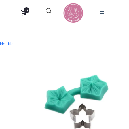
0
No title