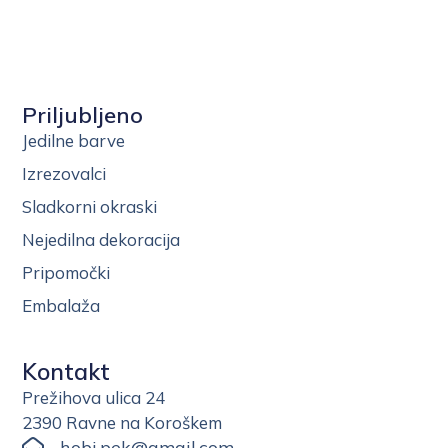
Priljubljeno
Jedilne barve
Izrezovalci
Sladkorni okraski
Nejedilna dekoracija
Pripomočki
Embalaža
Kontakt
Prežihova ulica 24
2390 Ravne na Koroškem
hobi.pek@gmail.com