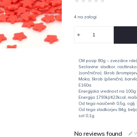
★
★
★
★
★
4 na zalogi
CM posip 80g – zvezdice rde
Sestavine: sladkor, rastlinsko
(sončnično), škrob (krompirjev
Moka, škrob (pšenični), barvil
E160a.
Energijska vrednost na 100g:
Energija 1793kJ/423kcal, maš
Od tega nasičenih 0,5g, oglj.
Od tega sladkorjev 84g, belj
sol 0,1g.
No reviews found
W