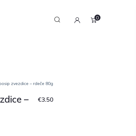
0
posip zvezdice – rdeče 80g
zdice –
€
3.50