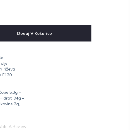
Dodaj V Košarico
če
 olje
), riževa
o E120,
čobe 5,3g –
 Hidrati 94g –
akovine 2g,
rite A Review