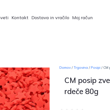
veti
Kontakt
Dostava in vračilo
Moj račun
Domov
/
Trgovina
/
Posipi
/ CM 
CM posip zve
rdeče 80g