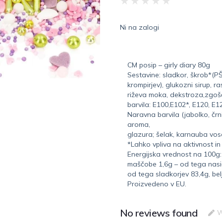
★
★
★
★
★
Ni na zalogi
CM posip – girly diary 80g
Sestavine: sladkor, škrob*(PŠ
krompirjev), glukozni sirup, ra
riževa moka, dekstroza,zgoš
barvila: E100,E102*, E120, E1
Naravna barvila (jabolko, črni
aroma,
glazura; šelak, karnauba vosek
*Lahko vpliva na aktivnost in
Energijska vrednost na 100g: 
maščobe 1,6g – od tega nasiče
od tega sladkorjev 83,4g, belj
Proizvedeno v EU.
No reviews found
W