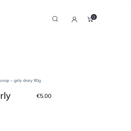
0
osip – girly diary 80g
rly
€
5.00