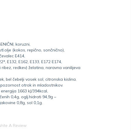
ENIČNI, koruzni,
stl.olje (kokos, repično, sončnično),
čevalec E414,
22*, E132, E162, E133, E172 E174,
 ribez, redkev) želatina, naravna vanilijeva
, bel čebelji vosek sol, citronska kislina.
 pozornost otrok in mladostnikov.
energija 1663 kJ/394kcal,
nih 0,4g, oglj.hidrati 94,9g –
akovine 0,8g, sol 0,1g.
rite A Review