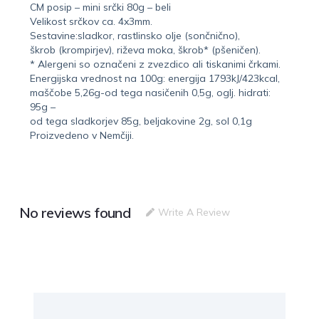
CM posip – mini srčki 80g – beli
Velikost srčkov ca. 4x3mm.
Sestavine:sladkor, rastlinsko olje (sončnično),
škrob (krompirjev), riževa moka, škrob* (pšeničen).
* Alergeni so označeni z zvezdico ali tiskanimi črkami.
Energijska vrednost na 100g: energija 1793kJ/423kcal,
maščobe 5,26g-od tega nasičenih 0,5g, oglj. hidrati:
95g –
od tega sladkorjev 85g, beljakovine 2g, sol 0,1g
Proizvedeno v Nemčiji.
No reviews found
Write A Review