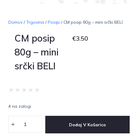
Domov
/
Trgovina
/
Posipi
/ CM posip 80g – mini srčki BELI
CM posip
€
3.50
80g – mini
srčki BELI
★
★
★
★
★
4 na zalogi
Dodaj V Košarico