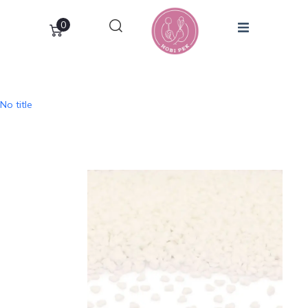
0
No title