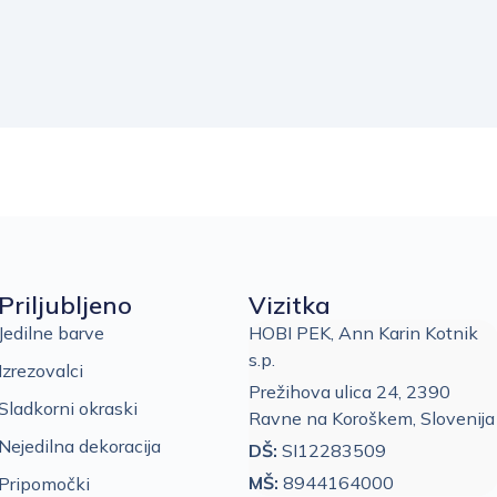
Priljubljeno
Vizitka
Jedilne barve
HOBI PEK, Ann Karin Kotnik
s.p.
Izrezovalci
Prežihova ulica 24, 2390
Sladkorni okraski
Ravne na Koroškem, Slovenija
Nejedilna dekoracija
DŠ:
SI12283509
MŠ:
8944164000
Pripomočki