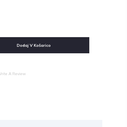
Dodaj V Košarico
rite A Review