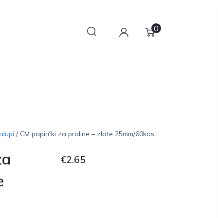
0
alupi
/ CM papirčki za praline – zlate 25mm/60kos
za
€
2.65
e