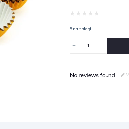
★
★
★
★
★
8 na zalogi
No reviews found
W