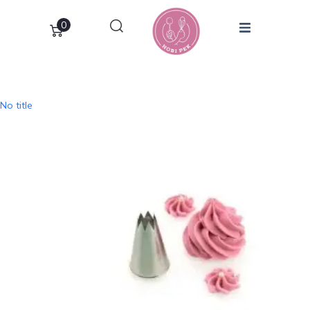
0
No title