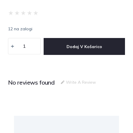
★
★
★
★
★
12 na zalogi
Dodaj V Košarico
No reviews found
Write A Review