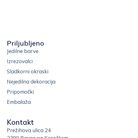
Priljubljeno
Jedilne barve
Izrezovalci
Sladkorni okraski
Nejedilna dekoracija
Pripomočki
Embalaža
Kontakt
Prežihova ulica 24
2390 Ravne na Koroškem