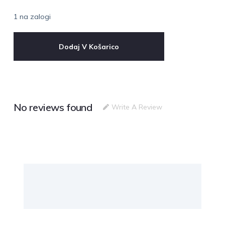
1 na zalogi
Dodaj V Košarico
No reviews found
Write A Review