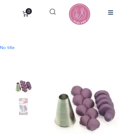
0
No title