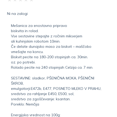
Ni na zalogi
Mešanica za enostavno pripravo
biskvita in rolad.
Vse sestavine stepajte z ročnim mikserjem
ali kuhinjskim robotom 10min.
Če delate dunajsko maso za biskvit – maščobo
vmešajte na koncu.
Biskvit pecite na 180-200 stopinjah ca. 30min.
oz. po potrebi.
Rolado pecite na 240 stopinjah Celzija ca. 7 min.
SESTAVINE: sladkor, PŠENIČNA MOKA, PŠENIČNI
ŠKROB,
emulgatorji:E472b, E477, POSNETO MLEKO V PRAHU,
sredstvo za rahljanje E450, E500, sol,
sredstvo za zgoščevanje: ksantan.
Poreklo: Nemčija
Energijska vrednost na 100g: