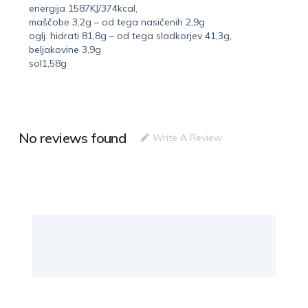
energija 1587KJ/374kcal,
maščobe 3,2g – od tega nasičenih 2,9g
oglj. hidrati 81,8g – od tega sladkorjev 41,3g,
beljakovine 3,9g
sol1,58g
No reviews found
Write A Review