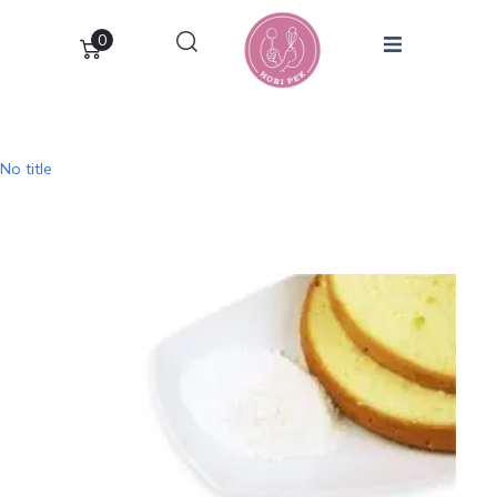
0
No title