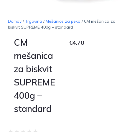
Domov
/
Trgovina
/
Mešanice za peko
/ CM mešanica za
biskvit SUPREME 400g – standard
CM
€
4.70
mešanica
za biskvit
SUPREME
400g –
standard
★
★
★
★
★