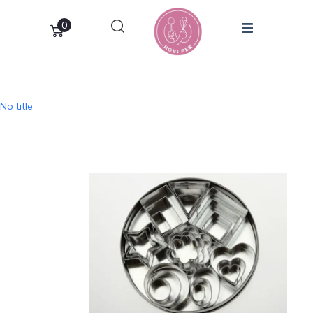
0
No title