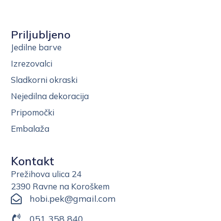
Priljubljeno
Jedilne barve
Izrezovalci
Sladkorni okraski
Nejedilna dekoracija
Pripomočki
Embalaža
Kontakt
Prežihova ulica 24
2390 Ravne na Koroškem
hobi.pek@gmail.com
051 358 840