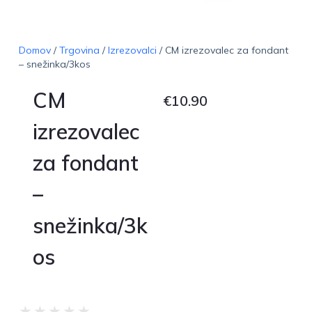
Domov
/
Trgovina
/
Izrezovalci
/ CM izrezovalec za fondant
– snežinka/3kos
CM
€
10.90
izrezovalec
za fondant
–
snežinka/3k
os
★
★
★
★
★