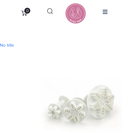
0
No title