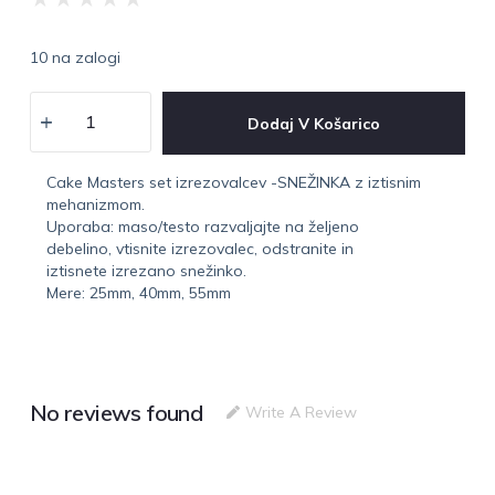
10 na zalogi
Dodaj V Košarico
Cake Masters set izrezovalcev -SNEŽINKA z iztisnim
mehanizmom.
Uporaba: maso/testo razvaljajte na željeno
debelino, vtisnite izrezovalec, odstranite in
iztisnete izrezano snežinko.
Mere: 25mm, 40mm, 55mm
No reviews found
Write A Review