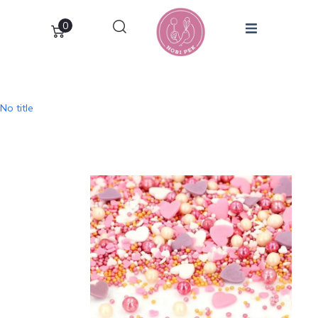
0
No title