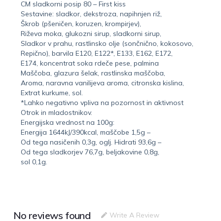
CM sladkorni posip 80 – First kiss
Sestavine: sladkor, dekstroza, napihnjen riž,
Škrob (pšeničen, koruzen, krompirjev),
Riževa moka, glukozni sirup, sladkorni sirup,
Sladkor v prahu, rastlinsko olje (sončnično, kokosovo,
Repično), barvila E120, E122*, E133, E162, E172,
E174, koncentrat soka rdeče pese, palmina
Maščoba, glazura šelak, rastlinska maščoba,
Aroma, naravna vanilijeva aroma, citronska kislina,
Extrat kurkume, sol.
*Lahko negativno vpliva na pozornost in aktivnost
Otrok in mladostnikov.
Energijska vrednost na 100g:
Energija 1644kJ/390kcal, maščobe 1,5g –
Od tega nasičenih 0,3g, oglj. Hidrati 93,6g –
Od tega sladkorjev 76,7g, beljakovine 0,8g,
sol 0,1g.
No reviews found
Write A Review