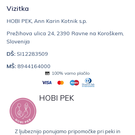
Vizitka
HOBI PEK, Ann Karin Kotnik s.p.
Prežihova ulica 24, 2390 Ravne na Koroškem,
Slovenija
DŠ:
SI12283509
MŠ:
8944164000
100% varno plačilo
HOBI PEK
Z ljubeznijo ponujamo pripomočke pri peki in