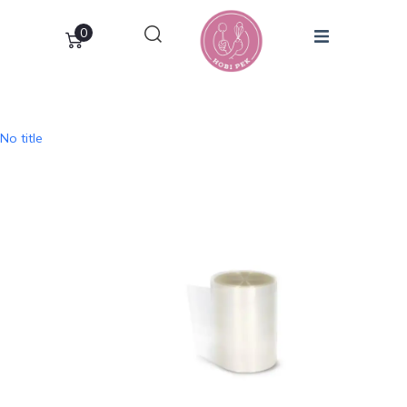
0
No title